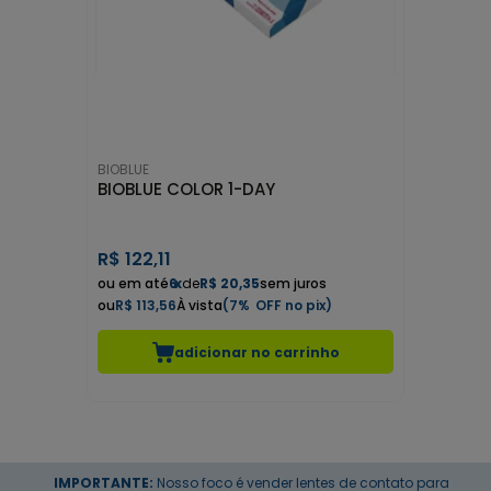
BIOBLUE
BIOBLUE COLOR 1-DAY
R$
122,11
6
x
de
R$ 20,35
sem juros
R$ 113,56
7%
adicionar no carrinho
IMPORTANTE:
Nosso foco é vender lentes de contato para