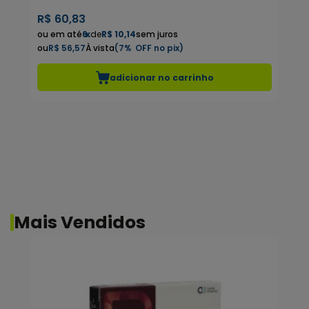
R$
60,83
R$
6
x
de
R$ 10,14
sem juros
R$ 56,57
7%
R
adicionar no carrinho
Mais Vendidos