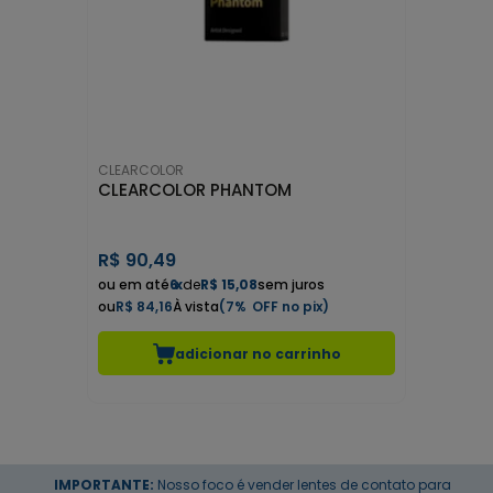
CLEARCOLOR
CLEARCOLOR PHANTOM
R$
90,49
6
x
de
R$ 15,08
sem juros
R$ 84,16
7%
adicionar no carrinho
IMPORTANTE:
Nosso foco é vender lentes de contato para