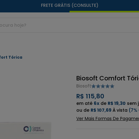
FRETE GRÁTIS (CONSULTE)
ort Tórica
Biosoft Comfort Tór
Biosoft
R$ 115,80
6
x
de
R$ 19,30
sem 
de
R$ 107,69
7%