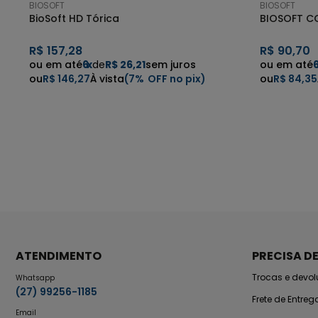
BIOSOFT
BIOSOFT
BioSoft HD Tórica
BIOSOFT C
R$
157,28
R$
90,70
6
x
de
R$ 26,21
sem juros
R$ 146,27
7%
R$ 84,35
ATENDIMENTO
PRECISA D
Trocas e devo
Whatsapp
(27) 99256-1185
Frete de Entreg
Email