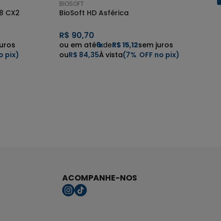
BIOSOFT
8 CX2
BioSoft HD Asférica
R$
90,70
uros
6
x
de
R$ 15,12
sem juros
R$ 84,35
7%
ACOMPANHE-NOS