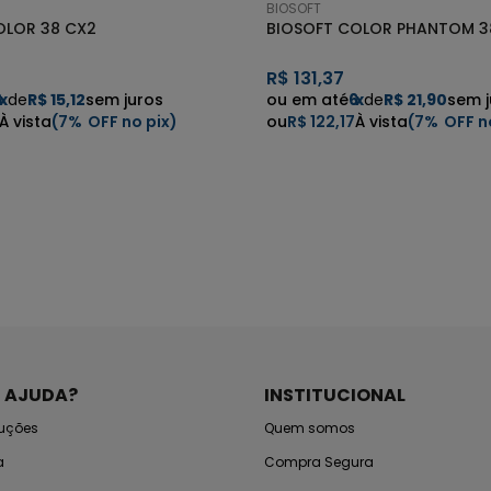
BIOSOFT
OLOR 38 CX2
BIOSOFT COLOR PHANTOM 3
R$
131,37
6
x
de
R$ 15,12
sem juros
6
x
de
R$ 21,90
sem j
7%
R$ 122,17
7%
E AJUDA?
INSTITUCIONAL
luções
Quem somos
a
Compra Segura