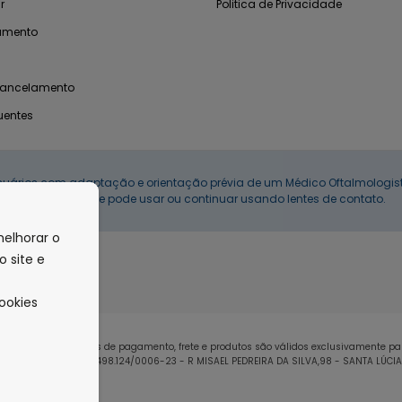
r
Politica de Privacidade
amento
Cancelamento
uentes
suários com adaptação e orientação prévia de um Médico Oftalmologista
uso correto, se pode usar ou continuar usando lentes de contato.
melhorar o
 site e
ookies
s, promoções, condições de pagamento, frete e produtos são válidos exclusivamente p
E EXP. LTDA CNPJ: 21.498.124/0006-23 - R MISAEL PEDREIRA DA SILVA,98 - SANTA LÚCI