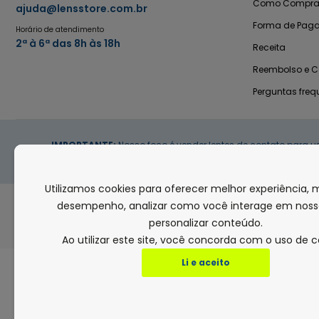
Como Compra
ajuda@lensstore.com.br
Forma de Pag
Horário de atendimento
2ª à 6ª das 8h às 18h
Receita
Reembolso e 
Perguntas freq
IMPORTANTE:
Nosso foco é vender lentes de contato para u
Utilizamos cookies para oferecer melhor experiência, 
desempenho, analizar como você interage em nosso
FORMAS DE PAGAMENTO
personalizar conteúdo.
Ao utilizar este site, você concorda com o uso de c
Li e aceito
Copyright © 2021-lensstore.com.br. Todos os direitos reservados. Os preço
TECHNOFOCUS COMERCIO, IMP. 