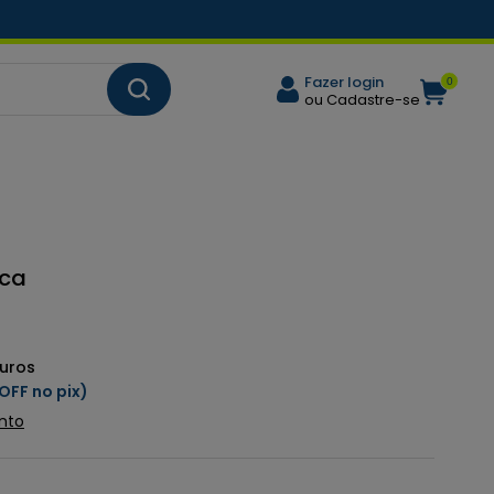
Fazer login
0
ou Cadastre-se
ica
juros