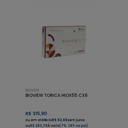
BIOVIEW
BIOVIEW TORICA HIOX55 CX6
R$
315,90
6
x
de
R$ 52,65
sem juros
R$ 293,79
7%