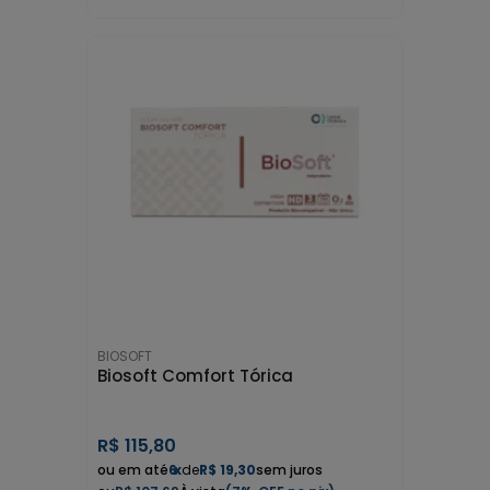
BIOSOFT
Biosoft Comfort Tórica
R$
115,80
6
x
de
R$ 19,30
sem juros