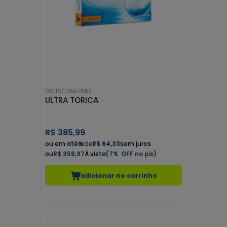
BAUSCH&LOMB
ULTRA TORICA
R$
385,99
6
x
de
R$ 64,33
sem juros
R$ 358,97
7%
adicionar no carrinho