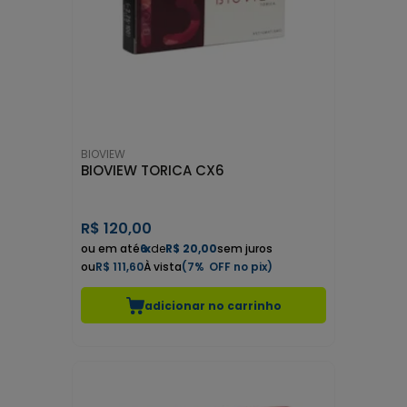
BIOVIEW
BIOVIEW TORICA CX6
R$
120,00
6
x
de
R$ 20,00
sem juros
R$ 111,60
7%
adicionar no carrinho