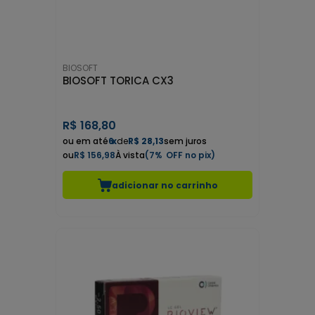
BIOSOFT
BIOSOFT TORICA CX3
R$
168,80
6
x
de
R$ 28,13
sem juros
R$ 156,98
7%
adicionar no carrinho