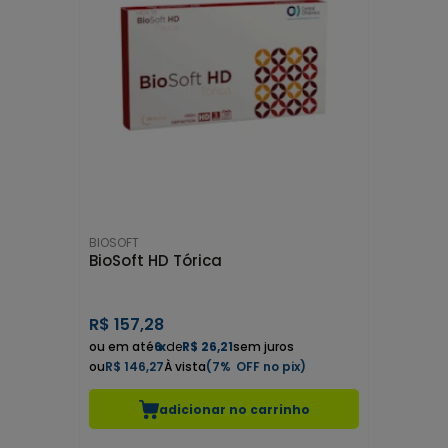
BIOSOFT
BioSoft HD Tórica
R$
157,28
6
x
de
R$ 26,21
sem juros
R$ 146,27
7%
adicionar no carrinho