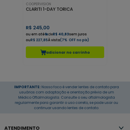
COOPERVISION
CLARITI 1-DAY TORICA
R$
245,00
6
x
de
R$ 40,83
sem juros
R$ 227,85
7%
adicionar no carrinho
IMPORTANTE:
Nosso foco é vender lentes de contato para
usuários com adaptação e orientação prévia de um
Médico Oftalmologista. Consulte o seu oftalmologista
regularmente para garantir o uso correto, se pode usar ou
continuar usando lentes de contato.
ATENDIMENTO