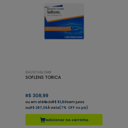
BAUSCH&LOMB
SOFLENS TORICA
R$
308,99
6
x
de
R$ 51,50
sem juros
R$ 287,36
7%
adicionar no carrinho