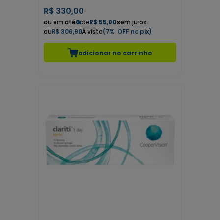
R$
330,00
6
x
de
R$ 55,00
sem juros
R$ 306,90
7%
adicionar no carrinho