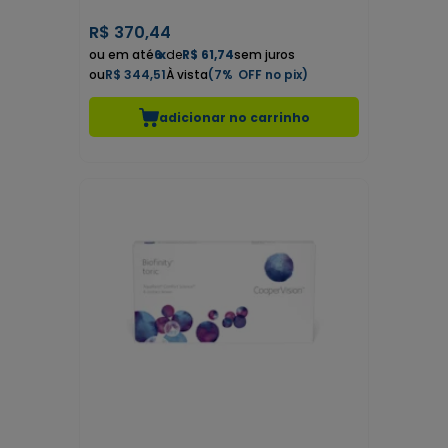
R$
370,44
6
x
de
R$ 61,74
sem juros
R$ 344,51
7%
adicionar no carrinho