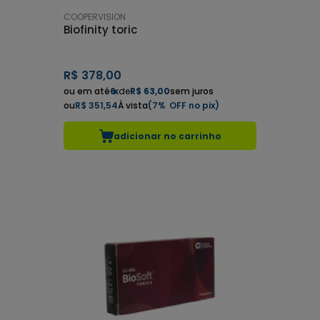
COOPERVISION
Biofinity toric
R$
378,00
6
x
de
R$ 63,00
sem juros
R$ 351,54
7%
adicionar no carrinho