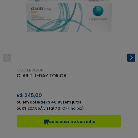
COOPERVISION
COO
CLARITI 1-DAY TORICA
Cla
R$
245,00
R$
6
x
de
R$ 40,83
sem juros
R$ 227,85
7%
R
adicionar no carrinho