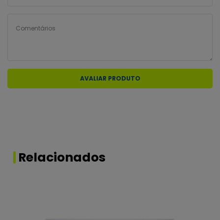
ATENÇÃO:
É recomendado que os usuários de lentes
consultem os seus oftalmologistas pelo menos duas
vezes por ano. As prescrições de uso e de reposição
devem ser determinadas pelo oftalmologista.
AVALIAR PRODUTO