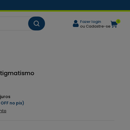
Fazer login
0
ou Cadastre-se
Astigmatismo
juros