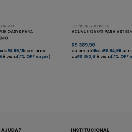
JOHNSON
JOHNSON & JOHNSON
VUE OASYS PARA
ACUVUE OASYS PARA ASTIG
ISMO
R$
389,90
6
x
de
R$ 59,15
sem juros
6
x
de
R$ 64,98
sem 
06
7%
R$ 362,61
7%
E AJUDA?
INSTITUCIONAL