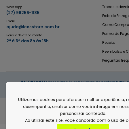
Trocas e devo
Whatsapp
(27) 99256-1185
Frete de Entreg
Email
Como Compra
ajuda@lensstore.com.br
Forma de Pag
Horário de atendimento
2ª à 6ª das 8h às 18h
Receita
Reembolso e 
Perguntas freq
IMPORTANTE:
Nosso foco é vender lentes de contato para u
Utilizamos cookies para oferecer melhor experiência, 
desempenho, analizar como você interage em nosso
FORMAS DE PAGAMENTO
personalizar conteúdo.
Ao utilizar este site, você concorda com o uso de c