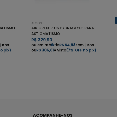
ALCON
MATISMO
AIR OPTIX PLUS HYDRAGLYDE PARA
ASTIGMATISMO
R$
329,90
juros
6
x
de
R$ 54,98
sem juros
R$ 306,81
7%
ACOMPANHE-NOS