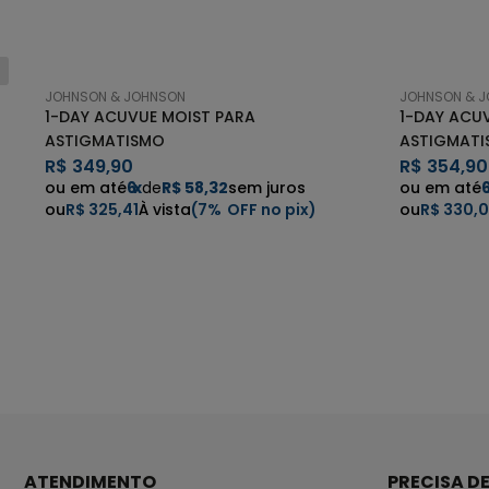
JOHNSON & JOHNSON
JOHNSON & 
1-DAY ACUVUE MOIST PARA
1-DAY ACU
ASTIGMATISMO
ASTIGMAT
R$
349,90
R$
354,90
6
x
de
R$ 58,32
sem juros
R$ 325,41
7%
R$ 330,
ATENDIMENTO
PRECISA D