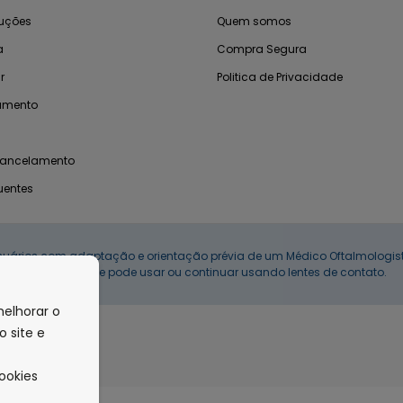
luções
Quem somos
a
Compra Segura
r
Politica de Privacidade
amento
Cancelamento
uentes
suários com adaptação e orientação prévia de um Médico Oftalmologista
uso correto, se pode usar ou continuar usando lentes de contato.
melhorar o
 site e
ookies