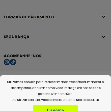
FORMAS DE PAGAMENTO
SEGURANÇA
ACOMPANHE-NOS
Copyright © 2021-lensstore.com.br. Todos os direitos reservados. Os preços,
Utilizamos cookies para oferecer melhor experiência, melhorar o
promoções, condições de pagamento, frete e produtos são válidos
exclusivamente para compras realizadas via internet. Fotos meramente
desempenho, analizar como você interage em nosso site e
ilustrativas. Nome da TECHNOFOCUS COMERCIO, IMP. E EXP. LTDA CNPJ:
personalizar conteúdo.
21.498.124/0006-23 - R MISAEL PEDREIRA DA SILVA,98 - SANTA LÚCIA - VITÓRIA -
ES - 29056-230
Ao utilizar este site, você concorda com o uso de cookies
Li e aceito