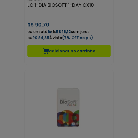
LC 1-DIA BIOSOFT 1-DAY CX10
R$
90,70
6
x
de
R$ 15,12
sem juros
R$ 84,35
7%
adicionar no carrinho