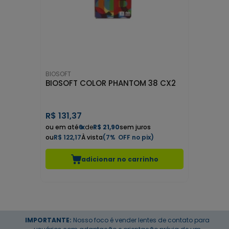
BIOSOFT
BIOSOFT COLOR PHANTOM 38 CX2
R$
131,37
6
x
de
R$ 21,90
sem juros
R$ 122,17
7%
adicionar no carrinho
IMPORTANTE:
Nosso foco é vender lentes de contato para