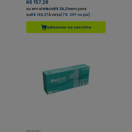
R$
157,28
6
x
de
R$ 26,21
sem juros
R$ 146,27
7%
adicionar no carrinho
BIOSOFT