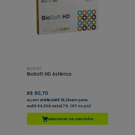
BIOSOFT
BioSoft HD Asférica
R$
90,70
6
x
de
R$ 15,12
sem juros
R$ 84,35
7%
adicionar no carrinho