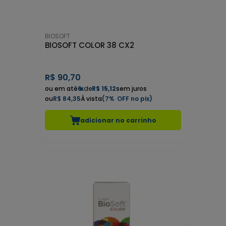
BIOSOFT
BIOSOFT COLOR 38 CX2
R$
90,70
6
x
de
R$ 15,12
sem juros
R$ 84,35
7%
adicionar no carrinho