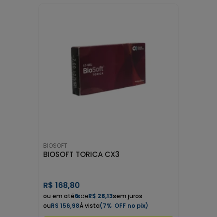
BIOSOFT
BIOSOFT TORICA CX3
R$
168,80
6
x
de
R$ 28,13
sem juros
R$ 156,98
7%