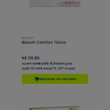
BIOSOFT
Biosoft Comfort Tórica
R$
115,80
6
x
de
R$ 19,30
sem juros
R$ 107,69
7%
adicionar no carrinho